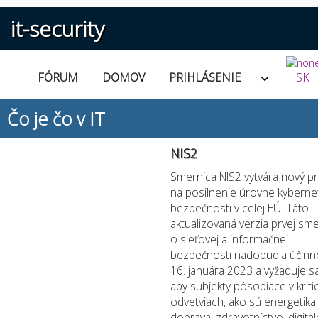
it-security
FÓRUM
DOMOV
PRIHLÁSENIE
SK
Čo je čo v IT
NIS2
Smernica NIS2 vytvára nový pr
na posilnenie úrovne kybernet
bezpečnosti v celej EÚ. Táto
aktualizovaná verzia prvej sm
o sieťovej a informačnej
bezpečnosti nadobudla účinn
16. januára 2023 a vyžaduje sa
aby subjekty pôsobiace v kriti
odvetviach, ako sú energetika,
doprava, zdravotníctvo, digitá