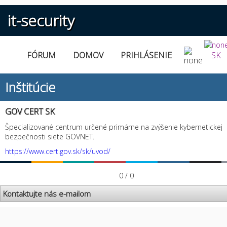
it-security
FÓRUM
DOMOV
PRIHLÁSENIE
SK
Inštitúcie
GOV CERT SK
Špecializované centrum určené primárne na zvýšenie kybernetickej
bezpečnosti siete GOVNET.
https://www.cert.gov.sk/sk/uvod/
0 / 0
Kontaktujte nás e-mailom