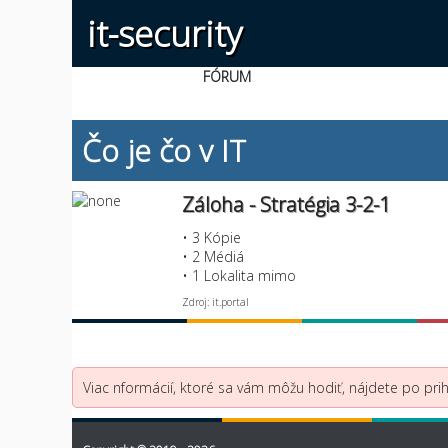
it-security
FÓRUM
Čo je čo v IT
Záloha - Stratégia 3-2-1
• 3 Kópie
• 2 Médiá
• 1 Lokalita mimo
Zdroj: it.portal
Viac nformácií, ktoré sa vám môžu hodiť, nájdete po prihl