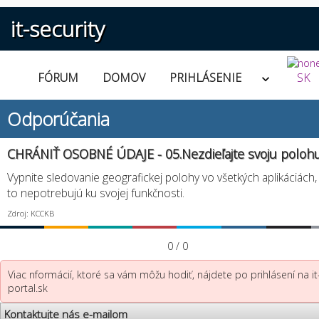
it-security
FÓRUM
DOMOV
PRIHLÁSENIE
SK
Odporúčania
CHRÁNIŤ OSOBNÉ ÚDAJE - 05.Nezdieľajte svoju poloh
Vypnite sledovanie geografickej polohy vo všetkých aplikáciách,
to nepotrebujú ku svojej funkčnosti.
Zdroj: KCCKB
0 / 0
Viac nformácií, ktoré sa vám môžu hodiť, nájdete po prihlásení na it
portal.sk
Kontaktujte nás e-mailom