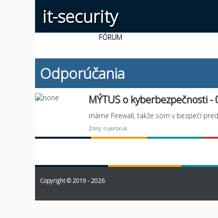
it-security
FÓRUM
Odporúčania
MÝTUS o kyberbezpečnosti - 
máme Firewall, takže som v bezpečí pre
Zdroj: it-portal.sk
Copyright © 2019 - 2026