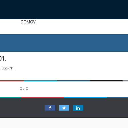
DOMOV
01.
d útokmi
0 / 0