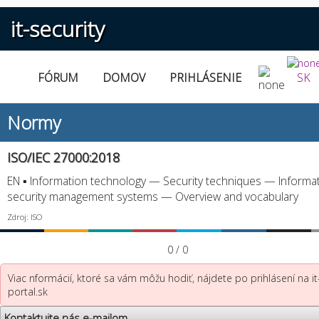
it-security
FÓRUM
DOMOV
PRIHLÁSENIE
SK
Normy
ISO/IEC 27000:2018
EN ▪ Information technology — Security techniques — Informa
security management systems — Overview and vocabulary
Zdroj: ISO
0 / 0
Viac nformácií, ktoré sa vám môžu hodiť, nájdete po prihlásení na it
portal.sk
Kontaktujte nás e-mailom