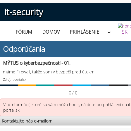
it-security
FÓRUM
DOMOV
PRIHLÁSENIE
SK
Odporúčania
MÝTUS o kyberbezpečnosti - 01.
máme Firewall, takže som v bezpečí pred útokmi
Zdroj: it-portal.sk
0 / 0
Viac nformácií, ktoré sa vám môžu hodiť, nájdete po prihlásení na it
portal.sk
Kontaktujte nás e-mailom