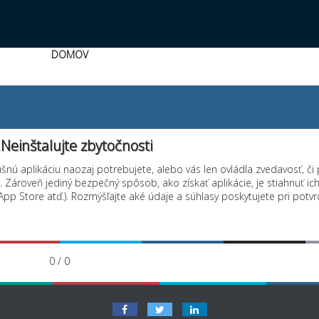
DOMOV
einštalujte zbytočnosti
ušnú aplikáciu naozaj potrebujete, alebo vás len ovládla zvedavosť, či
 Zároveň jediný bezpečný spôsob, ako získať aplikácie, je stiahnuť ic
pp Store atď.). Rozmýšľajte aké údaje a súhlasy poskytujete pri potvr
0 / 0