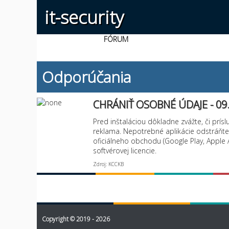
it-security
FÓRUM
Odporúčania
CHRÁNIŤ OSOBNÉ ÚDAJE - 09.N
Pred inštaláciou dôkladne zvážte, či prísl
reklama. Nepotrebné aplikácie odstráňte.
oficiálneho obchodu (Google Play, Apple A
softvérovej licencie.
Zdroj: KCCKB
Copyright © 2019 - 2026