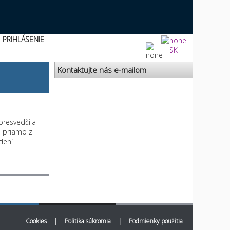
PRIHLÁSENIE
SK
Kontaktujte nás e-mailom
 presvedčila
h priamo z
dení
Cookies
|
Politika súkromia
|
Podmienky použitia