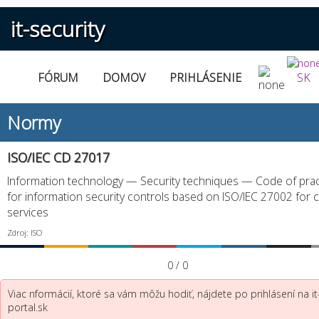
it-security
FÓRUM
DOMOV
PRIHLÁSENIE
SK
Normy
ISO/IEC CD 27017
Information technology — Security techniques — Code of prac
for information security controls based on ISO/IEC 27002 for 
services
Zdroj: ISO
0 / 0
Viac nformácií, ktoré sa vám môžu hodiť, nájdete po prihlásení na it
portal.sk