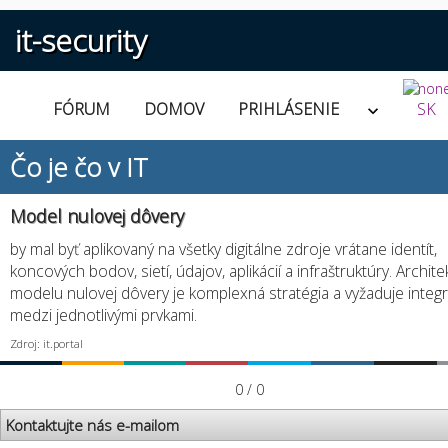
it-security
FÓRUM
DOMOV
PRIHLÁSENIE
SK
Čo je čo v IT
Model nulovej dôvery
by mal byť aplikovaný na všetky digitálne zdroje vrátane identít,
koncových bodov, sietí, údajov, aplikácií a infraštruktúry. Archite
modelu nulovej dôvery je komplexná stratégia a vyžaduje integr
medzi jednotlivými prvkami.
Zdroj: it.portal
0 / 0
Kontaktujte nás e-mailom