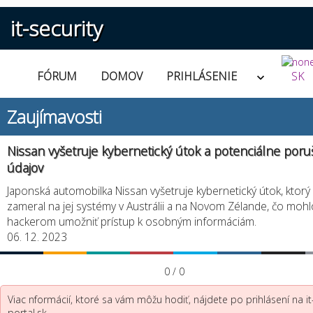
it-security
FÓRUM
DOMOV
PRIHLÁSENIE
SK
Zaujímavosti
Nissan vyšetruje kybernetický útok a potenciálne poru
údajov
Japonská automobilka Nissan vyšetruje kybernetický útok, ktorý
zameral na jej systémy v Austrálii a na Novom Zélande, čo mohl
hackerom umožniť prístup k osobným informáciám.
06. 12. 2023
0 / 0
Viac nformácií, ktoré sa vám môžu hodiť, nájdete po prihlásení na it
portal.sk