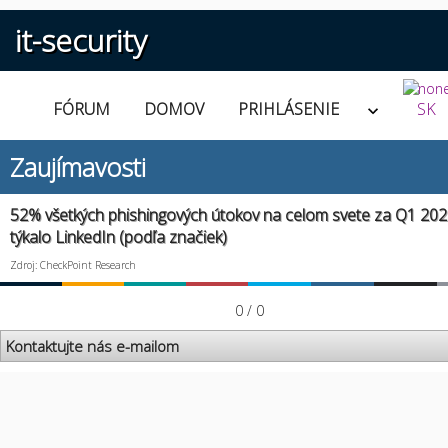
it-security
FÓRUM
DOMOV
PRIHLÁSENIE
SK
Zaujímavosti
52% všetkých phishingových útokov na celom svete za Q1 202
týkalo LinkedIn (podľa značiek)
Zdroj: CheckPoint Research
0 / 0
Kontaktujte nás e-mailom