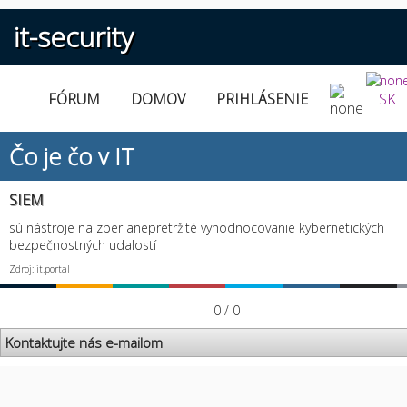
it-security
FÓRUM
DOMOV
PRIHLÁSENIE
SK
Čo je čo v IT
SIEM
sú nástroje na zber anepretržité vyhodnocovanie kybernetických
bezpečnostných udalostí
Zdroj: it.portal
0 / 0
Kontaktujte nás e-mailom