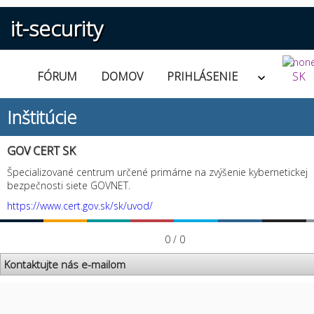
it-security
FÓRUM
DOMOV
PRIHLÁSENIE
SK
Inštitúcie
GOV CERT SK
Špecializované centrum určené primárne na zvýšenie kybernetickej
bezpečnosti siete GOVNET.
https://www.cert.gov.sk/sk/uvod/
0 / 0
Kontaktujte nás e-mailom